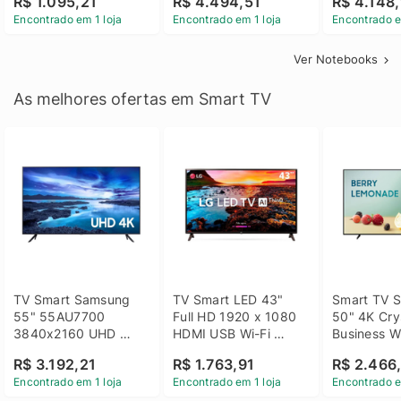
R$ 1.095,21
R$ 4.494,51
R$ 4.148,
Linux 14 - 3002181
GTX 1650 4GB 15.6 
SSD Win 1
Encontrado em 1 loja
Encontrado em 1 loja
Encontrado e
FHD Linux - Preto
Ver Notebooks
As melhores ofertas em Smart TV
TV Smart Samsung 
TV Smart LED 43" 
Smart TV S
55" 55AU7700 
Full HD 1920 x 1080 
50" 4K Crys
3840x2160 UHD 
HDMI USB Wi-Fi 
Business Wi
HDMI USB Wi-Fi 
Bluetooh 
BT 5.2 - 
R$ 3.192,21
R$ 1.763,91
R$ 2.466
Bluetooth
43LM631C0SB LG
LH50BEFH
Encontrado em 1 loja
Encontrado em 1 loja
Encontrado e