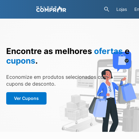
Lojas
En
Encontre as melhores
ofertas
e
cupons
.
Economize em produtos selecionados com
cupons de desconto.
Ver Cupons