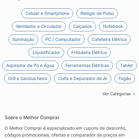
Celular e Smartphone
Relógio de Pulso
Ventilador e Circulador
Calçados
Notebook
Iluminação
PC / Computador
Cafeteira Elétrica
Liquidificador
Fritadeira Elétrica
Aspirador de Pó e Água
Ferramentas Elétricas
Tablet
Grill e Sanduicheira
Coifa e Depurador de Ar
Fogão
Ver Categorias
Sobre o Melhor Comprar
O Melhor Comprar é especializado em cupons de desconto,
códigos promocionais, ofertas e comparador de preços em