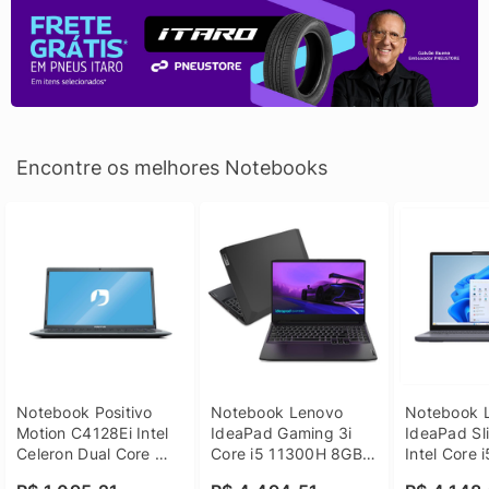
Encontre os melhores Notebooks
Notebook Positivo 
Notebook Lenovo 
Notebook L
Motion C4128Ei Intel 
IdeaPad Gaming 3i 
IdeaPad Sli
Celeron Dual Core 
Core i5 11300H 8GB 
Intel Core 
4GB SSD 128GB 
DDR4 512GB SSD 
8GB DDR5 