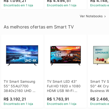
R$ 1.095,21
R$ 4.494,51
R$ 4.148,
Linux 14 - 3002181
GTX 1650 4GB 15.6 
SSD Win 1
Encontrado em 1 loja
Encontrado em 1 loja
Encontrado e
FHD Linux - Preto
Ver Notebooks
As melhores ofertas em Smart TV
TV Smart Samsung 
TV Smart LED 43" 
Smart TV S
55" 55AU7700 
Full HD 1920 x 1080 
50" 4K Crys
3840x2160 UHD 
HDMI USB Wi-Fi 
Business Wi
HDMI USB Wi-Fi 
Bluetooh 
BT 5.2 - 
R$ 3.192,21
R$ 1.763,91
R$ 2.466
Bluetooth
43LM631C0SB LG
LH50BEFH
Encontrado em 1 loja
Encontrado em 1 loja
Encontrado e