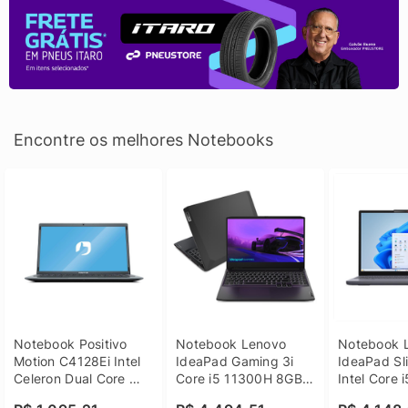
Encontre os melhores Notebooks
Notebook Positivo 
Notebook Lenovo 
Notebook L
Motion C4128Ei Intel 
IdeaPad Gaming 3i 
IdeaPad Sli
Celeron Dual Core 
Core i5 11300H 8GB 
Intel Core 
4GB SSD 128GB 
DDR4 512GB SSD 
8GB DDR5 