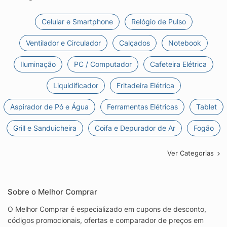
Celular e Smartphone
Relógio de Pulso
Ventilador e Circulador
Calçados
Notebook
Iluminação
PC / Computador
Cafeteira Elétrica
Liquidificador
Fritadeira Elétrica
Aspirador de Pó e Água
Ferramentas Elétricas
Tablet
Grill e Sanduicheira
Coifa e Depurador de Ar
Fogão
Ver Categorias
Sobre o Melhor Comprar
O Melhor Comprar é especializado em cupons de desconto,
códigos promocionais, ofertas e comparador de preços em