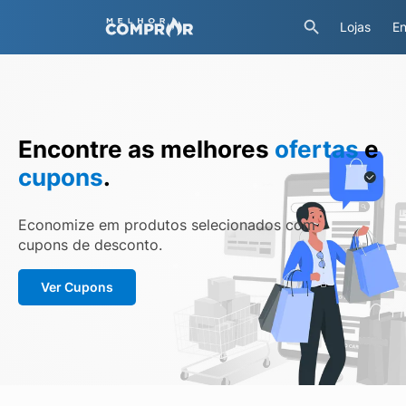
Lojas
En
Encontre as melhores
ofertas
e
cupons
.
Economize em produtos selecionados com
cupons de desconto.
Ver Cupons