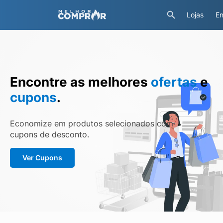
Lojas
En
Encontre as melhores
ofertas
e
cupons
.
Economize em produtos selecionados com
cupons de desconto.
Ver Cupons