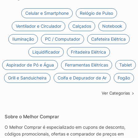
Celular e Smartphone
Relógio de Pulso
Ventilador e Circulador
Calçados
Notebook
Iluminação
PC / Computador
Cafeteira Elétrica
Liquidificador
Fritadeira Elétrica
Aspirador de Pó e Água
Ferramentas Elétricas
Tablet
Grill e Sanduicheira
Coifa e Depurador de Ar
Fogão
Ver Categorias
Sobre o Melhor Comprar
O Melhor Comprar é especializado em cupons de desconto,
códigos promocionais, ofertas e comparador de preços em