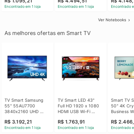
R$ 1.095,21
R$ 4.494,51
R$ 4.148,
Linux 14 - 3002181
GTX 1650 4GB 15.6 
SSD Win 1
Encontrado em 1 loja
Encontrado em 1 loja
Encontrado e
FHD Linux - Preto
Ver Notebooks
As melhores ofertas em Smart TV
TV Smart Samsung 
TV Smart LED 43" 
Smart TV S
55" 55AU7700 
Full HD 1920 x 1080 
50" 4K Crys
3840x2160 UHD 
HDMI USB Wi-Fi 
Business Wi
HDMI USB Wi-Fi 
Bluetooh 
BT 5.2 - 
R$ 3.192,21
R$ 1.763,91
R$ 2.466
Bluetooth
43LM631C0SB LG
LH50BEFH
Encontrado em 1 loja
Encontrado em 1 loja
Encontrado e