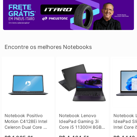
Encontre os melhores Notebooks
Notebook Positivo 
Notebook Lenovo 
Notebook L
Motion C4128Ei Intel 
IdeaPad Gaming 3i 
IdeaPad Sli
Celeron Dual Core 
Core i5 11300H 8GB 
Intel Core 
4GB SSD 128GB 
DDR4 512GB SSD 
8GB DDR5 