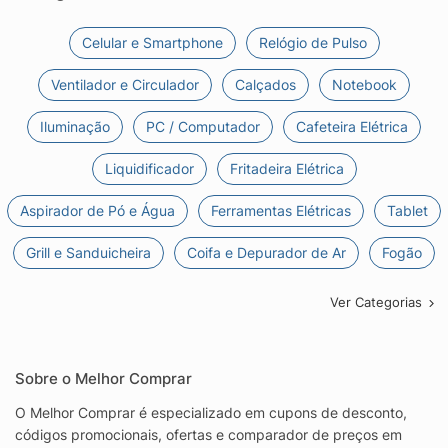
Celular e Smartphone
Relógio de Pulso
Ventilador e Circulador
Calçados
Notebook
Iluminação
PC / Computador
Cafeteira Elétrica
Liquidificador
Fritadeira Elétrica
Aspirador de Pó e Água
Ferramentas Elétricas
Tablet
Grill e Sanduicheira
Coifa e Depurador de Ar
Fogão
Ver Categorias
Sobre o Melhor Comprar
O Melhor Comprar é especializado em cupons de desconto,
códigos promocionais, ofertas e comparador de preços em