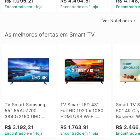
R$ 1.095,21
R$ 4.494,51
R$ 4.148,
Linux 14 - 3002181
GTX 1650 4GB 15.6 
SSD Win 1
Encontrado em 1 loja
Encontrado em 1 loja
Encontrado e
FHD Linux - Preto
Ver Notebooks
As melhores ofertas em Smart TV
TV Smart Samsung 
TV Smart LED 43" 
Smart TV S
55" 55AU7700 
Full HD 1920 x 1080 
50" 4K Crys
3840x2160 UHD 
HDMI USB Wi-Fi 
Business Wi
HDMI USB Wi-Fi 
Bluetooh 
BT 5.2 - 
R$ 3.192,21
R$ 1.763,91
R$ 2.466
Bluetooth
43LM631C0SB LG
LH50BEFH
Encontrado em 1 loja
Encontrado em 1 loja
Encontrado e