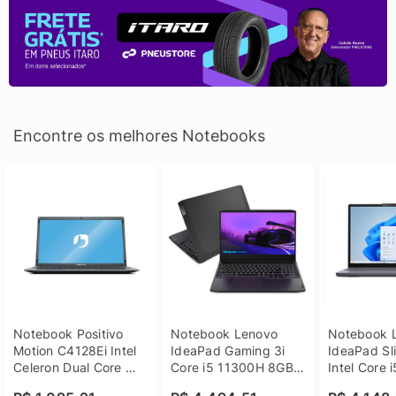
Encontre os melhores Notebooks
Notebook Positivo 
Notebook Lenovo 
Notebook L
Motion C4128Ei Intel 
IdeaPad Gaming 3i 
IdeaPad Sli
Celeron Dual Core 
Core i5 11300H 8GB 
Intel Core 
4GB SSD 128GB 
DDR4 512GB SSD 
8GB DDR5 