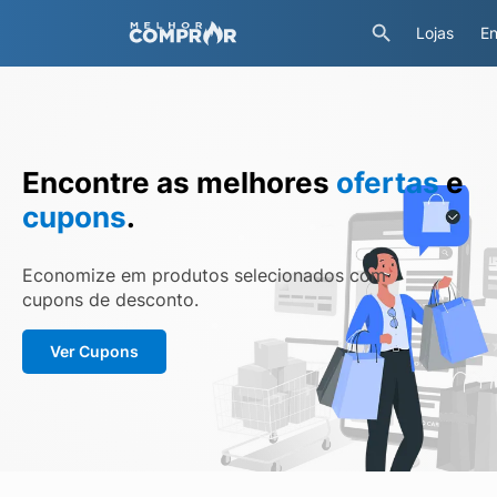
Lojas
En
Encontre as melhores
ofertas
e
cupons
.
Economize em produtos selecionados com
cupons de desconto.
Ver Cupons