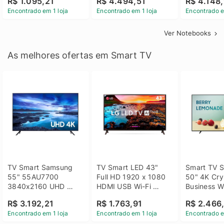
R$ 1.095,21
R$ 4.494,51
R$ 4.148,
Linux 14 - 3002181
GTX 1650 4GB 15.6 
SSD Win 1
Encontrado em 1 loja
Encontrado em 1 loja
Encontrado e
FHD Linux - Preto
Ver Notebooks
As melhores ofertas em Smart TV
TV Smart Samsung 
TV Smart LED 43" 
Smart TV S
55" 55AU7700 
Full HD 1920 x 1080 
50" 4K Crys
3840x2160 UHD 
HDMI USB Wi-Fi 
Business Wi
HDMI USB Wi-Fi 
Bluetooh 
BT 5.2 - 
R$ 3.192,21
R$ 1.763,91
R$ 2.466
Bluetooth
43LM631C0SB LG
LH50BEFH
Encontrado em 1 loja
Encontrado em 1 loja
Encontrado e