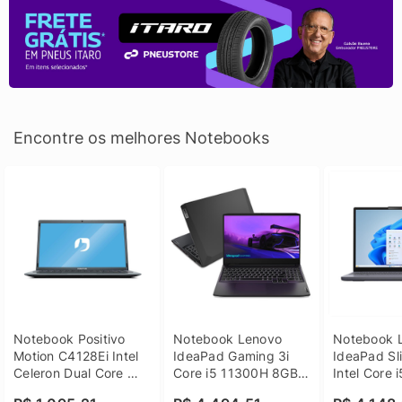
Encontre os melhores Notebooks
Notebook Positivo 
Notebook Lenovo 
Notebook L
Motion C4128Ei Intel 
IdeaPad Gaming 3i 
IdeaPad Sli
Celeron Dual Core 
Core i5 11300H 8GB 
Intel Core 
4GB SSD 128GB 
DDR4 512GB SSD 
8GB DDR5 