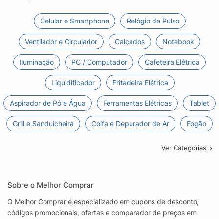
Celular e Smartphone
Relógio de Pulso
Ventilador e Circulador
Calçados
Notebook
Iluminação
PC / Computador
Cafeteira Elétrica
Liquidificador
Fritadeira Elétrica
Aspirador de Pó e Água
Ferramentas Elétricas
Tablet
Grill e Sanduicheira
Coifa e Depurador de Ar
Fogão
Ver Categorias
Sobre o Melhor Comprar
O Melhor Comprar é especializado em cupons de desconto,
códigos promocionais, ofertas e comparador de preços em