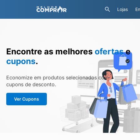
Lojas
En
Encontre as melhores
ofertas
e
cupons
.
Economize em produtos selecionados com
cupons de desconto.
Ver Cupons