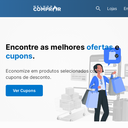
Lojas
En
Encontre as melhores
ofertas
e
cupons
.
Economize em produtos selecionados com
cupons de desconto.
Ver Cupons