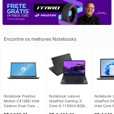
Encontre os melhores Notebooks
Notebook Positivo 
Notebook Lenovo 
Notebook L
Motion C4128Ei Intel 
IdeaPad Gaming 3i 
IdeaPad Sli
Celeron Dual Core 
Core i5 11300H 8GB 
Intel Core 
4GB SSD 128GB 
DDR4 512GB SSD 
8GB DDR5 