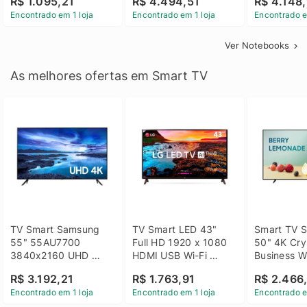
R$ 1.095,21
R$ 4.494,51
R$ 4.148,
Linux 14 - 3002181
GTX 1650 4GB 15.6 
SSD Win 1
Encontrado em 1 loja
Encontrado em 1 loja
Encontrado e
FHD Linux - Preto
Ver Notebooks
As melhores ofertas em Smart TV
TV Smart Samsung 
TV Smart LED 43" 
Smart TV S
55" 55AU7700 
Full HD 1920 x 1080 
50" 4K Crys
3840x2160 UHD 
HDMI USB Wi-Fi 
Business Wi
HDMI USB Wi-Fi 
Bluetooh 
BT 5.2 - 
R$ 3.192,21
R$ 1.763,91
R$ 2.466
Bluetooth
43LM631C0SB LG
LH50BEFH
Encontrado em 1 loja
Encontrado em 1 loja
Encontrado e