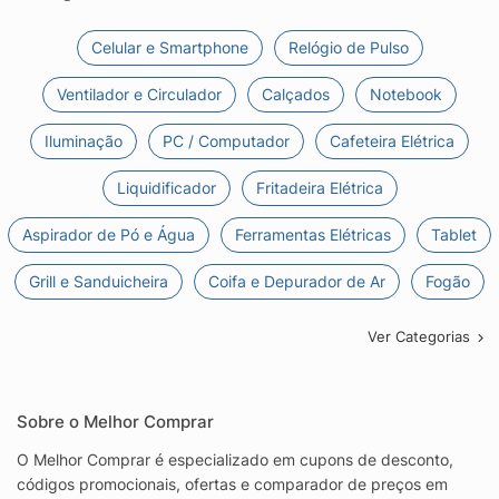
Celular e Smartphone
Relógio de Pulso
Ventilador e Circulador
Calçados
Notebook
Iluminação
PC / Computador
Cafeteira Elétrica
Liquidificador
Fritadeira Elétrica
Aspirador de Pó e Água
Ferramentas Elétricas
Tablet
Grill e Sanduicheira
Coifa e Depurador de Ar
Fogão
Ver Categorias
Sobre o Melhor Comprar
O Melhor Comprar é especializado em cupons de desconto,
códigos promocionais, ofertas e comparador de preços em