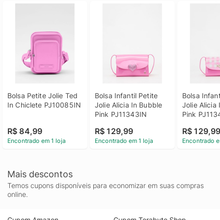
Bolsa Petite Jolie Ted 
Bolsa Infantil Petite 
Bolsa Infanti
In Chiclete PJ10085IN
Jolie Alicia In Bubble 
Jolie Alicia
Pink PJ11343IN
Pink PJ113
R$ 84,99
R$ 129,99
R$ 129,9
Encontrado em 1 loja
Encontrado em 1 loja
Encontrado e
Mais descontos
Temos cupons disponíveis para economizar em suas compras
online.
Cupom Amazon
Cupom Terabyte Shop