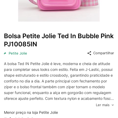
Bolsa Petite Jolie Ted In Bubble Pink
PJ10085IN
Compartilhar
Petite Jolie
A bolsa Ted IN Petite Jolie é leve, moderna e cheia de atitude
para completar seus looks com estilo. Feita em J-Lastic, possui
shape estruturado e estilo crossbody, garantindo praticidade e
conforto no dia a dia. A parte principal com fechamento por
zíper e o bolso frontal também com zíper tornam o modelo
super funcional, enquanto a alça em gorgorão com regulagem
oferece ajuste perfeito. Com textura nylon e acabamento fosco,
a Ted IN Petite Jolie une design sofisticado e praticidade,
Ler mais
sendo perfeita para produções descomplicadas e cheias de
Menor preço na loja Petite Jolie
personalidade.