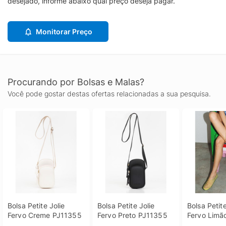
desejado, informe abaixo qual preço deseja pagar.
Monitorar Preço
Procurando por Bolsas e Malas?
Você pode gostar destas ofertas relacionadas a sua pesquisa.
Bolsa Petite Jolie 
Bolsa Petite Jolie 
Bolsa Petite
Fervo Creme PJ11355
Fervo Preto PJ11355
Fervo Limã