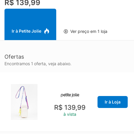
R$ 139,99
ocasião. Com espaço suficiente para seus itens de festa e
segurança para o celular, ela é a bolsa de carnaval que
combina proteção e estilo. Além disso, é perfeita para
acompanhar você em shows, festivais e festas.É a escolha ideal
para quem busca uma bolsa prática, versátil e cheia de estilo!
Ir à Petite Jolie
Ver preço em 1 loja
Ofertas
Encontramos 1 oferta, veja abaixo.
Ir à Loja
R$ 139,99
à vista