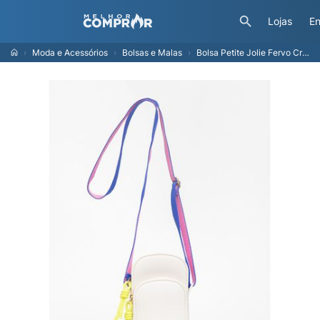
Lojas
En
Moda e Acessórios
Bolsas e Malas
Bolsa Petite Jolie Fervo Creme Multi PJ11355