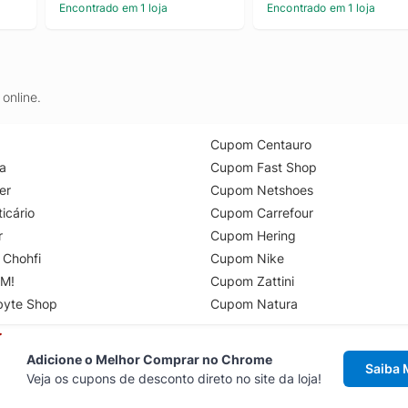
Encontrado em 1 loja
Encontrado em 1 loja
online.
Cupom Centauro
a
Cupom Fast Shop
er
Cupom Netshoes
icário
Cupom Carrefour
r
Cupom Hering
 Chohfi
Cupom Nike
M!
Cupom Zattini
byte Shop
Cupom Natura
Adicione o Melhor Comprar no Chrome
Saiba 
Veja os cupons de desconto direto no site da loja!
Acesse cupons de desconto direto 