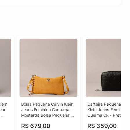
ein 
Bolsa Pequena Calvin Klein 
Carteira Pequena Calv
ar 
Jeans Feminino Camurça - 
Klein Jeans Feminino 
Mostarda Bolsa Pequena 
Queima Ck - Preto Car
nina 
Calvin Klein Jeans Feminino 
Pequena Calvin Klein 
R$ 679,00
R$ 359,00
Camurça Mostarda u
Feminino Queima Ck P