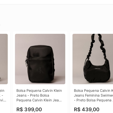
.
in 
Bolsa Pequena Calvin Klein 
Bolsa Pequena Calvin Kl
- 
Jeans - Preto Bolsa 
Jeans Feminina Swimwe
vin 
Pequena Calvin Klein Jeans 
- Preto Bolsa Pequena 
ca 
Preto u
Calvin Klein Jeans Femi
R$ 399,00
R$ 439,00
Swimwear Preto u