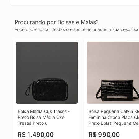
Procurando por Bolsas e Malas?
Você pode gostar destas ofertas relacionadas a sua pesquisa
Bolsa Média Cks Tressê - 
Bolsa Pequena Calvin Kle
Preto Bolsa Média Cks 
Feminina Croco Placa Ck 
Tressê Preto u
Preto Bolsa Pequena Cal
Klein Feminina Croco Pla
R$ 1.490,00
R$ 990,00
Ck Preto u