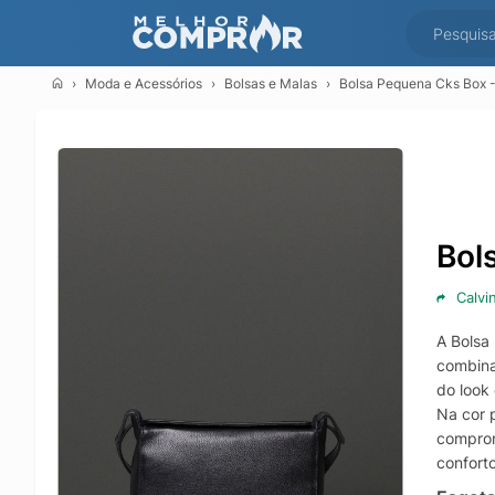
Moda e Acessórios
Bolsas e Malas
Bolsa Pequena Cks Box -
Bol
Calvi
A Bolsa
combina
do look
Na cor 
comprom
confort