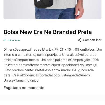
Bolsa New Era Ne Branded Preta
Compartilhar
new era
Dimensões aproximadas (A x L x P): 21 x 15 x 05 cmBolsos: Um
interno e um externo, com zíperAlças: Uma ajustável para os
ombrosCompartimento: Um principal amploComposição: 100%
PoliésterAbertura/fechamento: ZíperCapacidade/ Volume: 1,5
LCor predominante: PretaPeso aproximado: 120 gIndicada
para: CasualOrigem: ImportadaLogo: EstampadaGênero:
UnissexTamanho único
Esgotado no momento