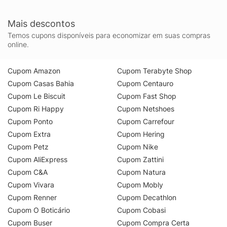
Alça Removível Preto 
Havana u
Monograma
u
Mais descontos
Temos cupons disponíveis para economizar em suas compras
online.
Cupom Amazon
Cupom Terabyte Shop
Cupom Casas Bahia
Cupom Centauro
Cupom Le Biscuit
Cupom Fast Shop
Cupom Ri Happy
Cupom Netshoes
Cupom Ponto
Cupom Carrefour
Cupom Extra
Cupom Hering
Cupom Petz
Cupom Nike
Cupom AliExpress
Cupom Zattini
Cupom C&A
Cupom Natura
Cupom Vivara
Cupom Mobly
Cupom Renner
Cupom Decathlon
Cupom O Boticário
Cupom Cobasi
Cupom Buser
Cupom Compra Certa