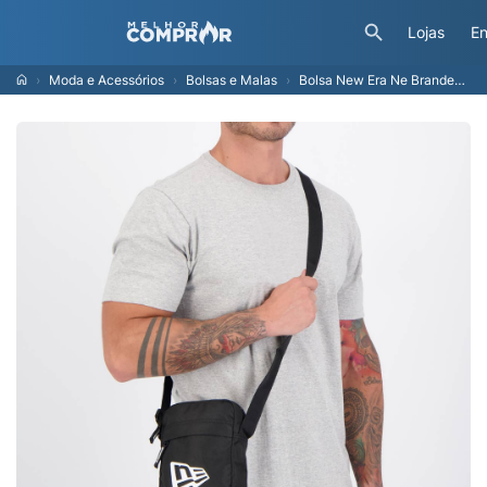
Lojas
En
Moda e Acessórios
Bolsas e Malas
Bolsa New Era Ne Branded Preta