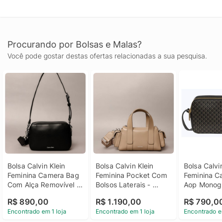
Procurando por Bolsas e Malas?
Você pode gostar destas ofertas relacionadas a sua pesquisa.
Bolsa Calvin Klein 
Bolsa Calvin Klein 
Bolsa Calvin
Feminina Camera Bag 
Feminina Pocket Com 
Feminina C
Com Alça Removível - 
Bolsos Laterais - 
Aop Monogr
Preto Bolsa Calvin 
Havana Bolsa Calvin 
Preto Bolsa 
R$ 890,00
R$ 1.190,00
R$ 790,0
Klein Feminina 
Klein Feminina Pocket 
Klein Femini
Encontrado em 1 loja
Encontrado em 1 loja
Encontrado e
Camera Bag Com 
Com Bolsos Laterais 
Camera Bag