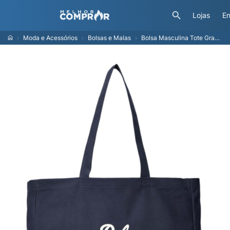
Lojas
En
Moda e Acessórios
Bolsas e Malas
Bolsa Masculina Tote Grande De Canvas Bordada Prl - Azul