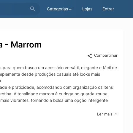
Categorias
Lojas
Entrar
ia - Marrom
Compartilhar
 para quem busca um acessório versátil, elegante e fácil de
complementa desde produções casuais até looks mais
.
cidade e praticidade, acomodando com organização os itens
 rotina. A tonalidade marrom é curinga no guarda-roupa,
ais vibrantes, tornando a bolsa uma opção inteligente
o para quem precisa de praticidade durante compras,
Ler mais
staca como uma bolsa feminina marrom funcional e estilosa,
abrir mão da usabilidade.