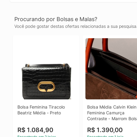
Procurando por Bolsas e Malas?
Você pode gostar destas ofertas relacionadas a sua pesquisa
Bolsa Feminina Tiracolo 
Bolsa Média Calvin Klein 
Beatriz Média - Preto
Feminina Camurça 
Contraste - Marrom Bols
Média Calvin Klein Femin
R$ 1.084,90
R$ 1.390,00
Camurça Contraste 
Marrom u
Encontrado em 2 lojas
Encontrado em 1 loja