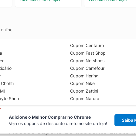
online.
Cupom Centauro
a
Cupom Fast Shop
er
Cupom Netshoes
icário
Cupom Carrefour
r
Cupom Hering
 Chohfi
Cupom Nike
M!
Cupom Zattini
byte Shop
Cupom Natura
Adicione o Melhor Comprar no Chrome
Saiba 
Veja os cupons de desconto direto no site da loja!
Acesse cupons de desconto direto 