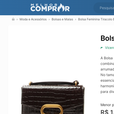
Moda e Acessórios
Bolsas e Malas
Bolsa Feminina Tiracolo 
Bol
Vicen
A Bolsa
combina
arrumad
No tama
essenci
harmoni
para di
O model
trabalh
Menor p
indicad
R$ 1