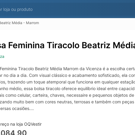
Beatriz Média - Marrom
sa Feminina Tiracolo Beatriz Méd
za
 Feminina Tiracolo Beatriz Média Marrom da Vicenza é a escolha certa
r no dia a dia. Com visual clássico e acabamento sofisticado, ela 
os, trazendo um toque atemporal que funciona em qualquer estação
nho médio, essa bolsa tiracolo oferece equilíbrio ideal entre capa
ais como celular, carteira, chaves, necessaire e pequenos objetos de
zando muito bem com cores neutras, terrosas e também com peças m
versas ocasiões.
o tiracolo garante mais conforto e liberdade de movimento, perfeit
o, compromissos e passeios. A Bolsa Beatriz Média da Vicenza se de
reço na loja OQVestir
a para quem valoriza design, presença e um acessório marcante sem 
.084,90