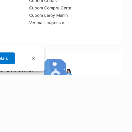
Cupom Cobasi
Cupom Compra Certa
Cupom Leroy Merlin
Ver mais cupons »
Mais
no Chrome!
rrinho de compras.
Saiba mais
Economizar
Siga-nos