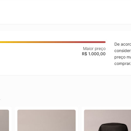
De acord
Maior preço
consider
R$ 1.000,00
preço ma
comprar
.