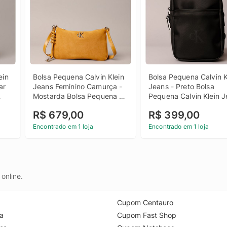
in 
Bolsa Pequena Calvin Klein 
Bolsa Pequena Calvin Kl
r 
Jeans Feminino Camurça - 
Jeans - Preto Bolsa 
Mostarda Bolsa Pequena 
Pequena Calvin Klein J
ina 
Calvin Klein Jeans Feminino 
Preto u
R$ 679,00
R$ 399,00
Camurça Mostarda u
Encontrado em 1 loja
Encontrado em 1 loja
online.
Cupom Centauro
a
Cupom Fast Shop