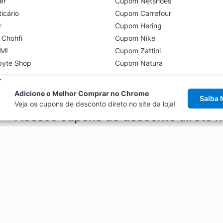
er
Cupom Netshoes
icário
Cupom Carrefour
r
Cupom Hering
 Chohfi
Cupom Nike
M!
Cupom Zattini
byte Shop
Cupom Natura
Adicione o Melhor Comprar no Chrome
Saiba 
Veja os cupons de desconto direto no site da loja!
Acesse cupons de desconto direto 
aviso de cupons antes de finalizar uma compra online, direto no ca
Explorar