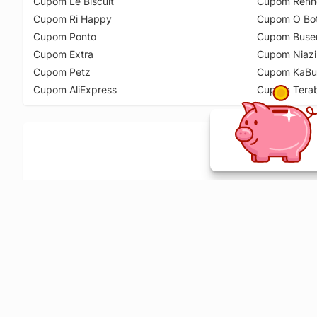
Cupom Le Biscuit
Cupom Renn
Cupom Ri Happy
Cupom O Bot
Cupom Ponto
Cupom Buse
Cupom Extra
Cupom Niazi
Cupom Petz
Cupom KaBu
Cupom AliExpress
Cupom Tera
Ative a extensão de descontos e receba 
Sobre o Melhor Comprar