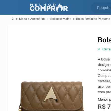
Moda e Acessórios
Bolsas e Malas
Bolsa Feminina Pequena
Bol
Carra
A Bolsa
design 
combina
Compact
carteir
uso, pe
com pre
Menor p
R$ 