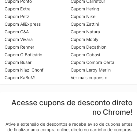
Cupom Ponto
Cupom Carrefour
Cupom Extra
Cupom Hering
Cupom Petz
Cupom Nike
Cupom AliExpress
Cupom Zattini
Cupom C&A
Cupom Natura
Cupom Vivara
Cupom Mobly
Cupom Renner
Cupom Decathlon
Cupom O Boticário
Cupom Cobasi
Cupom Buser
Cupom Compra Certa
Cupom Niazi Chohfi
Cupom Leroy Merlin
Cupom KaBuM!
Ver mais cupons »
Acesse cupons de desconto direto
no Chrome!
Ative a extensão de descontos e receba aviso de cupons antes
de finalizar uma compra online, direto no carrinho de compras.