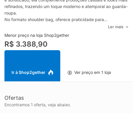
refinados, trazendo um toque moderno e atemporal ao guarda-
roupa.
No formato shoulder bag, oferece praticidade para
acompanhar a rotina, mantendo seus itens essenciais sempre
Ler mais
por perto com conforto no uso. A cor preta reforça a proposta
Menor preço na loja Shop2gether
clássica e garante combinações certeiras com diferentes estilos
R$ 3.388,90
e ocasiões, do trabalho ao jantar.
Assinada pela STAUD, a Demy Shoulder Bag se destaca como
uma bolsa feminina curinga para quem valoriza design
contemporâneo e acabamento bem pensado, sendo uma
opção perfeita para elevar o visual com discrição e
Ir à Shop2gether
Ver preço em 1 loja
personalidade.
Ofertas
Encontramos 1 oferta, veja abaixo.