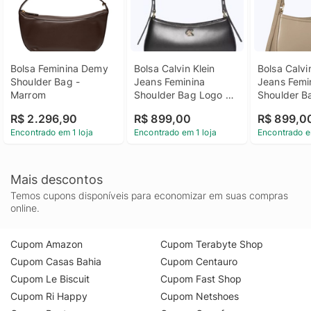
Bolsa Feminina Demy 
Bolsa Calvin Klein 
Bolsa Calvin
Shoulder Bag - 
Jeans Feminina 
Jeans Femin
Marrom
Shoulder Bag Logo 
Shoulder B
Reissue - Preto Bolsa 
Reissue - H
R$ 2.296,90
R$ 899,00
R$ 899,0
Calvin Klein Jeans 
Bolsa Calvin
Encontrado em 1 loja
Encontrado em 1 loja
Encontrado e
Feminina Shoulder 
Jeans Femin
Bag Logo Reissue 
Shoulder B
Preto u
Reissue Ha
Mais descontos
Temos cupons disponíveis para economizar em suas compras
online.
Cupom Amazon
Cupom Terabyte Shop
Cupom Casas Bahia
Cupom Centauro
Cupom Le Biscuit
Cupom Fast Shop
Cupom Ri Happy
Cupom Netshoes