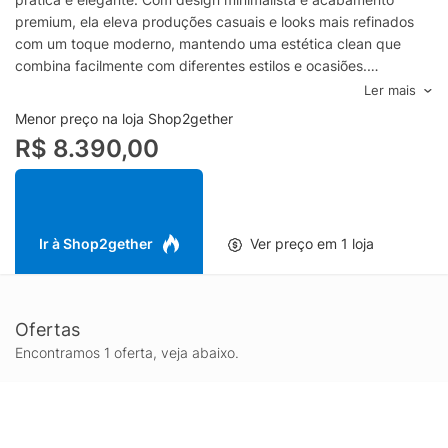
premium, ela eleva produções casuais e looks mais refinados
com um toque moderno, mantendo uma estética clean que
combina facilmente com diferentes estilos e ocasiões.
Confeccionada em couro perfurado, essa bolsa crossbody
Ler mais
feminina se destaca pela textura e pela leveza visual do
Menor preço na loja Shop2gether
material, além do apelo fashion do branco, que ilumina o visual
R$ 8.390,00
e traz sensação de frescor. O trabalho perfurado valoriza o
acabamento e adiciona profundidade ao design, entregando
personalidade sem excessos e reforçando o caráter atemporal
da peça.
O modelo transversal proporciona conforto no uso diário,
Ir à Shop2gether
Ver preço em 1 loja
deixando as mãos livres e oferecendo praticidade para rotina,
viagens e eventos. Ideal para carregar itens essenciais com
organização, a bolsa crossbody de couro da Proenza Schouler
Ofertas
funciona como um acessório-chave no guarda-roupa,
transitando com facilidade do dia para a noite e
Encontramos 1 oferta, veja abaixo.
complementando desde alfaiataria até jeans, vestidos e
produções monocromáticas.