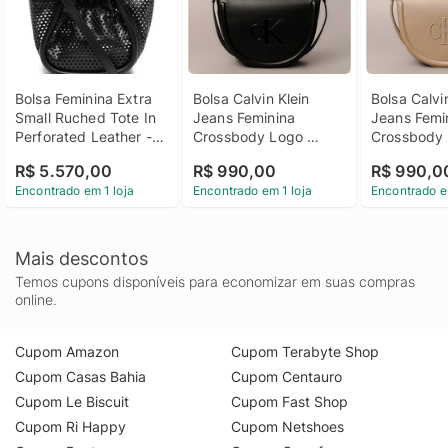
Bolsa Feminina Extra 
Bolsa Calvin Klein 
Bolsa Calvin
Small Ruched Tote In 
Jeans Feminina 
Jeans Femin
Perforated Leather - 
Crossbody Logo 
Crossbody 
Preto
Reissue - Preto Bolsa 
Reissue - H
R$ 5.570,00
R$ 990,00
R$ 990,0
Calvin Klein Jeans 
Bolsa Calvin
Encontrado em 1 loja
Encontrado em 1 loja
Encontrado e
Feminina Crossbody 
Jeans Femin
Logo Reissue Preto u
Crossbody 
Reissue Ha
Mais descontos
Temos cupons disponíveis para economizar em suas compras
online.
Cupom Amazon
Cupom Terabyte Shop
Cupom Casas Bahia
Cupom Centauro
Cupom Le Biscuit
Cupom Fast Shop
Cupom Ri Happy
Cupom Netshoes