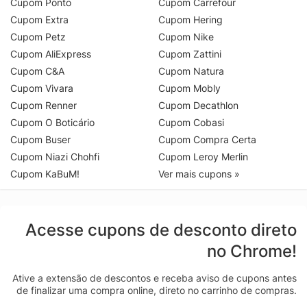
Cupom Ponto
Cupom Carrefour
Cupom Extra
Cupom Hering
Cupom Petz
Cupom Nike
Cupom AliExpress
Cupom Zattini
Cupom C&A
Cupom Natura
Cupom Vivara
Cupom Mobly
Cupom Renner
Cupom Decathlon
Cupom O Boticário
Cupom Cobasi
Cupom Buser
Cupom Compra Certa
Cupom Niazi Chohfi
Cupom Leroy Merlin
Cupom KaBuM!
Ver mais cupons »
Acesse cupons de desconto direto
no Chrome!
Ative a extensão de descontos e receba aviso de cupons antes
de finalizar uma compra online, direto no carrinho de compras.