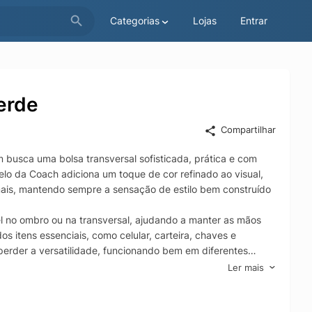
Categorias
Lojas
Entrar
erde
Compartilhar
 busca uma bolsa transversal sofisticada, prática e com
o da Coach adiciona um toque de cor refinado ao visual,
ais, mantendo sempre a sensação de estilo bem construído
l no ombro ou na transversal, ajudando a manter as mãos
os itens essenciais, como celular, carteira, chaves e
erder a versatilidade, funcionando bem em diferentes
Ler mais
 durabilidade e assinatura de marca reconhecida, a Bolsa
 inteligente. Ideal para quem valoriza detalhes,
io versátil para ir do trabalho ao passeio com praticidade e