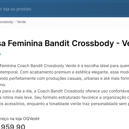
rossbody - Verde
sa Feminina Bandit Crossbody - V
h
 Feminina Coach Bandit Crossbody Verde é a escolha ideal para quem
atemporal. Com acabamento premium e estética elegante, esse model
ndo perfeitamente com produções casuais, urbanas e até mais form
no.
 para o dia a dia, a Coach Bandit Crossbody oferece uso confortáve
 a rotina mais leve. Seu formato estruturado favorece a organização d
s acessórios, enquanto a tonalidade verde traz personalidade sem p
s e ocasiões.
 procura uma bolsa feminina crossbody verde que una autenticidade,
reço na loja OQVestir
andit Crossbody é uma excelente opção para compor um guarda-roupa
.959,90
e de materiais e um visual elegante, ela se destaca como um acessór