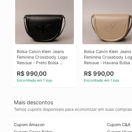
Bolsa Calvin Klein Jeans 
Bolsa Calvin Klein Jeans 
Feminina Crossbody Logo 
Feminina Crossbody Log
Reissue - Preto Bolsa 
Reissue - Havana Bolsa 
Calvin Klein Jeans Feminina 
Calvin Klein Jeans Femin
R$ 990,00
R$ 990,00
Crossbody Logo Reissue 
Crossbody Logo Reissue
Preto u
Havana u
Encontrado em 1 loja
Encontrado em 1 loja
Mais descontos
Temos cupons disponíveis para economizar em suas compras 
Cupom Amazon
Cupom C&A
Cupom Casas Bahia
Cupom Vivar