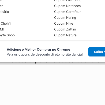
er
Cupom Netshoes
icário
Cupom Carrefour
r
Cupom Hering
 Chohfi
Cupom Nike
M!
Cupom Zattini
byte Shop
Cupom Natura
Adicione o Melhor Comprar no Chrome
Saiba 
Veja os cupons de desconto direto no site da loja!
Acesse cupons de desconto direto 
aviso de cupons antes de finalizar uma compra online, direto no ca