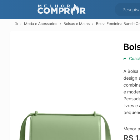
Moda e Acessórios
Bolsas e Malas
Bolsa Feminina Bandit C
Bol
Coac
A Bolsa
design 
combina
e moder
Pensada
livres e
pequeno
estaçõe
Se você
Menor p
Coach B
R$ 1
qualidad