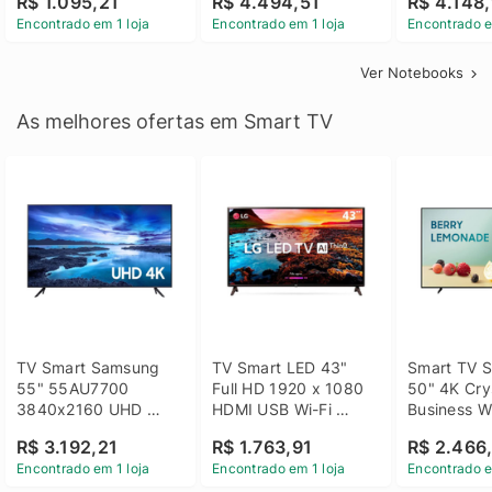
R$ 1.095,21
R$ 4.494,51
R$ 4.148,
Linux 14 - 3002181
GTX 1650 4GB 15.6 
SSD Win 1
Encontrado em 1 loja
Encontrado em 1 loja
Encontrado e
FHD Linux - Preto
Ver Notebooks
As melhores ofertas em Smart TV
TV Smart Samsung 
TV Smart LED 43" 
Smart TV S
55" 55AU7700 
Full HD 1920 x 1080 
50" 4K Crys
3840x2160 UHD 
HDMI USB Wi-Fi 
Business Wi
HDMI USB Wi-Fi 
Bluetooh 
BT 5.2 - 
R$ 3.192,21
R$ 1.763,91
R$ 2.466
Bluetooth
43LM631C0SB LG
LH50BEFH
Encontrado em 1 loja
Encontrado em 1 loja
Encontrado e