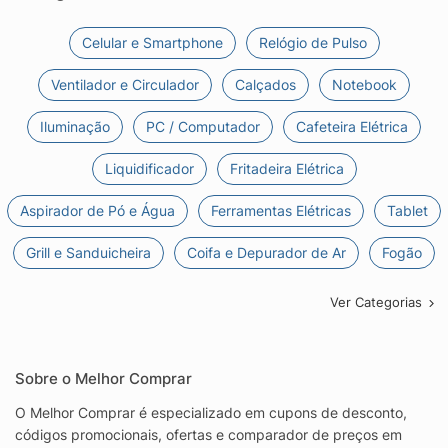
Celular e Smartphone
Relógio de Pulso
Ventilador e Circulador
Calçados
Notebook
Iluminação
PC / Computador
Cafeteira Elétrica
Liquidificador
Fritadeira Elétrica
Aspirador de Pó e Água
Ferramentas Elétricas
Tablet
Grill e Sanduicheira
Coifa e Depurador de Ar
Fogão
Ver Categorias
Sobre o Melhor Comprar
O Melhor Comprar é especializado em cupons de desconto,
códigos promocionais, ofertas e comparador de preços em