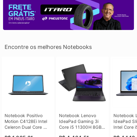
Encontre os melhores Notebooks
Notebook Positivo 
Notebook Lenovo 
Notebook L
Motion C4128Ei Intel 
IdeaPad Gaming 3i 
IdeaPad Sli
Celeron Dual Core 
Core i5 11300H 8GB 
Intel Core 
4GB SSD 128GB 
DDR4 512GB SSD 
8GB DDR5 