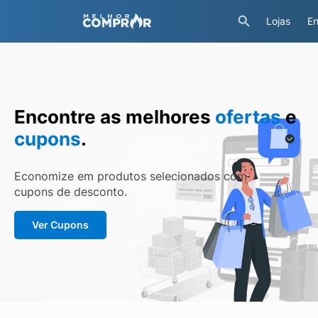
Lojas
En
Encontre as melhores
ofertas
e
cupons
.
Economize em produtos selecionados com
cupons de desconto.
Ver Cupons