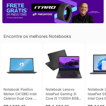
Encontre os melhores Notebooks
Notebook Positivo 
Notebook Lenovo 
Notebook L
Motion C4128Ei Intel 
IdeaPad Gaming 3i 
IdeaPad Sli
Celeron Dual Core 
Core i5 11300H 8GB 
Intel Core 
4GB SSD 128GB 
DDR4 512GB SSD 
8GB DDR5 