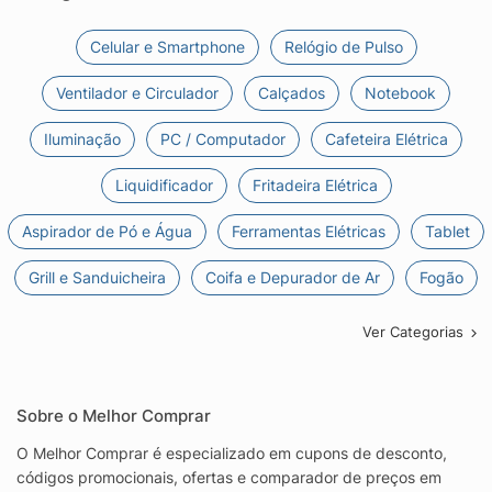
Celular e Smartphone
Relógio de Pulso
Ventilador e Circulador
Calçados
Notebook
Iluminação
PC / Computador
Cafeteira Elétrica
Liquidificador
Fritadeira Elétrica
Aspirador de Pó e Água
Ferramentas Elétricas
Tablet
Grill e Sanduicheira
Coifa e Depurador de Ar
Fogão
Ver Categorias
Sobre o Melhor Comprar
O Melhor Comprar é especializado em cupons de desconto,
códigos promocionais, ofertas e comparador de preços em