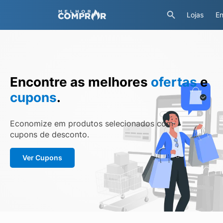
Lojas
En
Encontre as melhores
ofertas
e
cupons
.
Economize em produtos selecionados com
cupons de desconto.
Ver Cupons