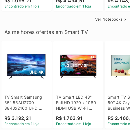
R$ 1.095,21
R$ 4.494,51
R$ 4.148,
Linux 14 - 3002181
GTX 1650 4GB 15.6 
SSD Win 1
Encontrado em 1 loja
Encontrado em 1 loja
Encontrado e
FHD Linux - Preto
Ver Notebooks
As melhores ofertas em Smart TV
TV Smart Samsung 
TV Smart LED 43" 
Smart TV S
55" 55AU7700 
Full HD 1920 x 1080 
50" 4K Crys
3840x2160 UHD 
HDMI USB Wi-Fi 
Business Wi
HDMI USB Wi-Fi 
Bluetooh 
BT 5.2 - 
R$ 3.192,21
R$ 1.763,91
R$ 2.466
Bluetooth
43LM631C0SB LG
LH50BEFH
Encontrado em 1 loja
Encontrado em 1 loja
Encontrado e