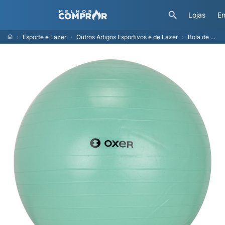
Lojas
En
Esporte e Lazer
Outros Artigos Esportivos e de Lazer
Bola de Pilates Oxer com Bomba de Enchimento Ginástica 55cm