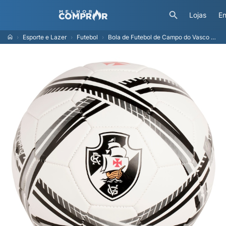
Lojas
En
Esporte e Lazer
Futebol
Bola de Futebol de Campo do Vasco da Gama Sportcom Estádio 24