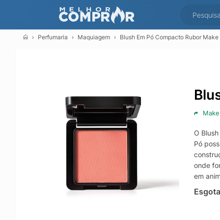
Perfumaria
Maquiagem
Blush Em Pó Compacto Rubor Make B
Blu
Make
O Blush
Pó possu
constru
onde fo
em anima
Esgot