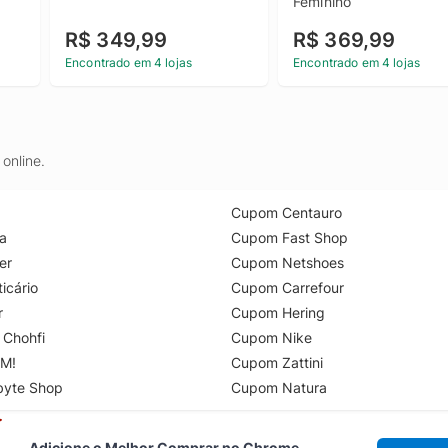
Feminino
R$ 349,99
R$ 369,99
Encontrado em 4 lojas
Encontrado em 4 lojas
online.
Cupom Centauro
a
Cupom Fast Shop
er
Cupom Netshoes
icário
Cupom Carrefour
r
Cupom Hering
 Chohfi
Cupom Nike
M!
Cupom Zattini
byte Shop
Cupom Natura
Adicione o Melhor Comprar no Chrome