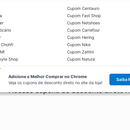
Cupom Centauro
a
Cupom Fast Shop
er
Cupom Netshoes
icário
Cupom Carrefour
r
Cupom Hering
 Chohfi
Cupom Nike
M!
Cupom Zattini
byte Shop
Cupom Natura
Adicione o Melhor Comprar no Chrome
Saiba 
Veja os cupons de desconto direto no site da loja!
Acesse cupons de desconto direto 
aviso de cupons antes de finalizar uma compra online, direto no ca