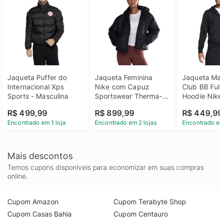
Jaqueta Puffer do 
Jaqueta Feminina 
Jaqueta Mas
Internacional Xps 
Nike com Capuz 
Club BB Full
Sports - Masculina
Sportswear Therma-
Hoodie Nik
Fit Classic Puffer
R$ 499,99
R$ 899,99
R$ 449,9
Encontrado em 1 loja
Encontrado em 2 lojas
Encontrado e
Mais descontos
Temos cupons disponíveis para economizar em suas compras
online.
Cupom Amazon
Cupom Terabyte Shop
Cupom Casas Bahia
Cupom Centauro