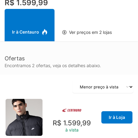
R$ 1.599,99
enquanto a identidade Nike adiciona um toque esportivo
premium, perfeito para compor looks streetwear com
autenticidade.
Ideal para meia-estação e inverno, o Blusão Nike Club Puffer é
uma opção funcional para quem procura jaqueta puffer
Ir à Centauro
Ver preços em 2 lojas
masculina, blusão de inverno Nike e casaco casual para frio,
unindo conforto, durabilidade e um visual alinhado às
tendências.
Ofertas
Encontramos 2 ofertas, veja os detalhes abaixo.
Ir à Loja
R$ 1.599,99
à vista