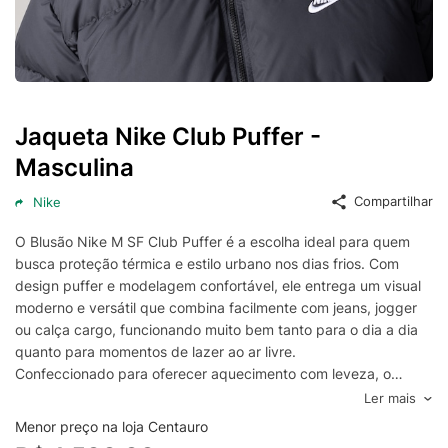
Jaqueta Nike Club Puffer -
Masculina
Compartilhar
Nike
O Blusão Nike M SF Club Puffer é a escolha ideal para quem
busca proteção térmica e estilo urbano nos dias frios. Com
design puffer e modelagem confortável, ele entrega um visual
moderno e versátil que combina facilmente com jeans, jogger
ou calça cargo, funcionando muito bem tanto para o dia a dia
quanto para momentos de lazer ao ar livre.
Confeccionado para oferecer aquecimento com leveza, o
blusão ajuda a manter o corpo protegido contra o frio,
Ler mais
garantindo liberdade de movimento e sensação agradável ao
Menor preço na loja Centauro
vestir. Os acabamentos reforçam a praticidade da peça,