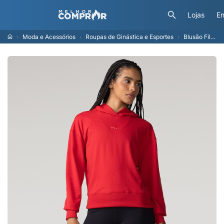
Lojas
En
Moda e Acessórios
Roupas de Ginástica e Esportes
Blusão Fila Com Capuz Basic Classic L - Feminino