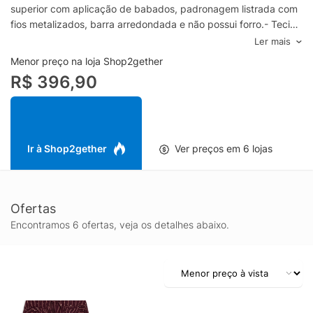
superior com aplicação de babados, padronagem listrada com
fios metalizados, barra arredondada e não possui forro.- Tecido
leve e transparente- Baixa elasticidade- Decote com
Ler mais
amarração- Mangas longas com punho elástico- Recorte com
Menor preço na loja Shop2gether
babados- Padronagem listrada com fios metalizados- Barra
R$ 396,90
arredondada- Sem forroEspecificações & CuidadosLavar à
mãoComposição: 98% Viscose, 2% PoliésterCor:
VermelhoMarca: Le Lis
Ir à Shop2gether
Ver preços em 6 lojas
Ofertas
Encontramos 6 ofertas, veja os detalhes abaixo.