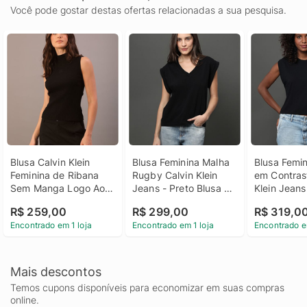
Você pode gostar destas ofertas relacionadas a sua pesquisa.
Blusa Calvin Klein 
Blusa Feminina Malha 
Blusa Femi
Feminina de Ribana 
Rugby Calvin Klein 
em Contrast
Sem Manga Logo Aop 
Jeans - Preto Blusa 
Klein Jeans 
- Preto Blusa Calvin 
Feminina Malha 
Blusa Femi
R$ 259,00
R$ 299,00
R$ 319,0
Klein Feminina de 
Rugby Calvin Klein 
em Contrast
Encontrado em 1 loja
Encontrado em 1 loja
Encontrado e
Ribana Sem Manga 
Jeans Preto p
Klein Jeans
Logo Aop Preto g
Mais descontos
Temos cupons disponíveis para economizar em suas compras
online.