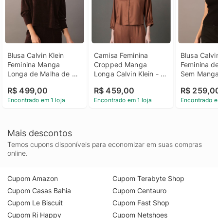
Blusa Calvin Klein 
Camisa Feminina 
Blusa Calvin
Feminina Manga 
Cropped Manga 
Feminina de
Longa de Malha de 
Longa Calvin Klein - 
Sem Manga
Veludo Cot - Marrom 
Marrom Camisa 
- Preto Blus
R$ 499,00
R$ 459,00
R$ 259,0
Blusa Calvin Klein 
Feminina Cropped 
Klein Femini
Encontrado em 1 loja
Encontrado em 1 loja
Encontrado e
Feminina Manga 
Manga Longa Calvin 
Ribana Sem
Longa de Malha de 
Klein Marrom 40
Logo Aop P
Veludo Cot Marrom m
Mais descontos
Temos cupons disponíveis para economizar em suas compras
online.
Cupom Amazon
Cupom Terabyte Shop
Cupom Casas Bahia
Cupom Centauro
Cupom Le Biscuit
Cupom Fast Shop
Cupom Ri Happy
Cupom Netshoes