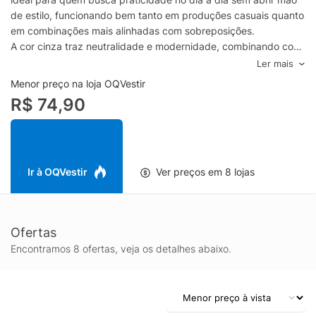
de estilo, funcionando bem tanto em produções casuais quanto
em combinações mais alinhadas com sobreposições.
A cor cinza traz neutralidade e modernidade, combinando com
jeans, alfaiataria, saias e joggers, além de facilitar a criação de
Ler mais
looks monocromáticos ou com pontos de cor em acessórios e
Menor preço na loja OQVestir
calçados. A manga longa oferece um toque extra de
R$ 74,90
aconchego em dias mais frescos, sendo ótima para usar
sozinha ou por baixo de jaquetas, coletes e cardigãs.
Perfeita para trabalho, estudo, passeios e momentos de
descanso, esta blusa feminina manga longa da Hering se
adapta a diferentes estilos e rotinas, entregando uma opção
Ir à OQVestir
Ver preços em 8 lojas
curinga para o guarda-roupa feminino.
Ofertas
Encontramos 8 ofertas, veja os detalhes abaixo.