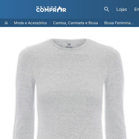
Lojas
En
Moda e Acessórios
Camisa, Camiseta e Blusa
Blusa Feminina Manga Longa - Cinza