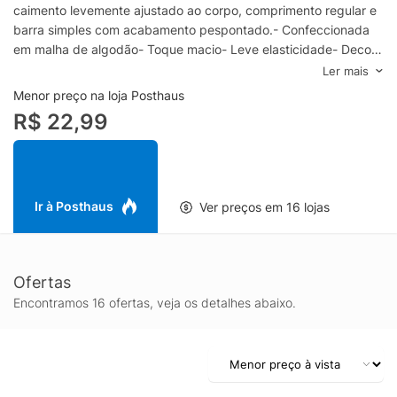
caimento levemente ajustado ao corpo, comprimento regular e
barra simples com acabamento pespontado.- Confeccionada
em malha de algodão- Toque macio- Leve elasticidade- Decote
V- Mangas curtas- Modelagem levemente ajustada-
Ler mais
Comprimento regularEspecificações & Cuidados:Lavar a
Menor preço na loja Posthaus
máquinaComposição: 100% AlgodãoCor: AzulMarca: Hering
R$ 22,99
Ir à Posthaus
Ver preços em 16 lojas
Ofertas
Encontramos 16 ofertas, veja os detalhes abaixo.