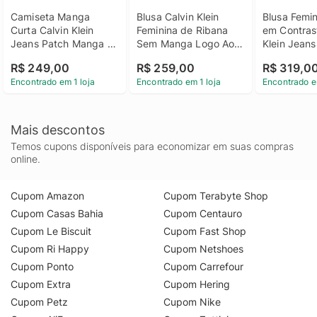
Camiseta Manga 
Blusa Calvin Klein 
Blusa Femi
Curta Calvin Klein 
Feminina de Ribana 
em Contrast
Jeans Patch Manga - 
Sem Manga Logo Aop 
Klein Jeans 
Preto Camiseta 
- Preto Blusa Calvin 
Blusa Femi
R$ 249,00
R$ 259,00
R$ 319,0
Manga Curta Calvin 
Klein Feminina de 
em Contrast
Encontrado em 1 loja
Encontrado em 1 loja
Encontrado e
Klein Jeans Patch 
Ribana Sem Manga 
Klein Jeans
Manga Preto g
Logo Aop Preto g
Mais descontos
Temos cupons disponíveis para economizar em suas compras
online.
Cupom Amazon
Cupom Terabyte Shop
Cupom Casas Bahia
Cupom Centauro
Cupom Le Biscuit
Cupom Fast Shop
Cupom Ri Happy
Cupom Netshoes
Cupom Ponto
Cupom Carrefour
Cupom Extra
Cupom Hering
Cupom Petz
Cupom Nike