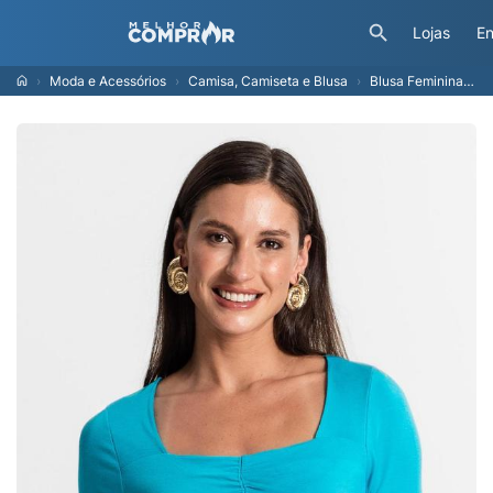
Lojas
En
Moda e Acessórios
Camisa, Camiseta e Blusa
Blusa Feminina Manga Curta - Azul