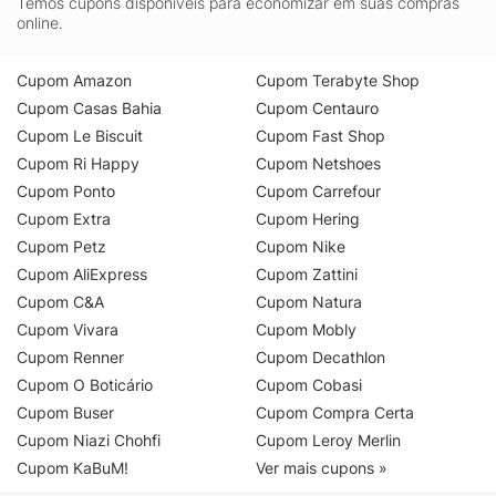
Temos cupons disponíveis para economizar em suas compras
online.
Cupom Amazon
Cupom Terabyte Shop
Cupom Casas Bahia
Cupom Centauro
Cupom Le Biscuit
Cupom Fast Shop
Cupom Ri Happy
Cupom Netshoes
Cupom Ponto
Cupom Carrefour
Cupom Extra
Cupom Hering
Cupom Petz
Cupom Nike
Cupom AliExpress
Cupom Zattini
Cupom C&A
Cupom Natura
Cupom Vivara
Cupom Mobly
Cupom Renner
Cupom Decathlon
Cupom O Boticário
Cupom Cobasi
Cupom Buser
Cupom Compra Certa
Cupom Niazi Chohfi
Cupom Leroy Merlin
Cupom KaBuM!
Ver mais cupons »