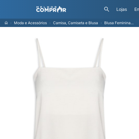
Lojas
En
Moda e Acessórios
Camisa, Camiseta e Blusa
Blusa Feminina Decote Costas Degage - Off White