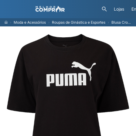
Lojas
En
Moda e Acessórios
Roupas de Ginástica e Esportes
Blusa Cropped Feminina Puma Manga Curta Ess N1 Logo Relaxed