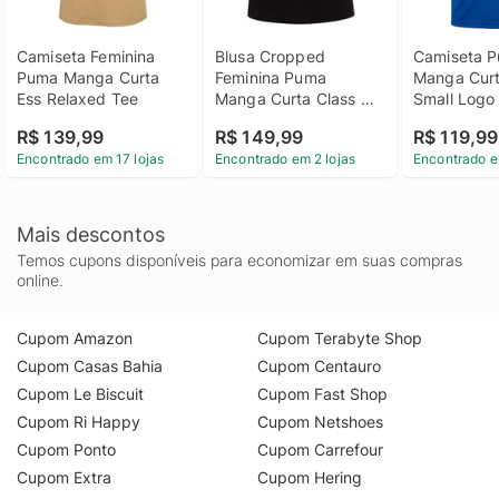
Camiseta Feminina 
Blusa Cropped 
Camiseta P
Puma Manga Curta 
Feminina Puma 
Manga Curt
Ess Relaxed Tee
Manga Curta Class 
Small Logo 
Relaxed
Masculina
R$ 139,99
R$ 149,99
R$ 119,99
Encontrado em 17 lojas
Encontrado em 2 lojas
Encontrado e
Mais descontos
Temos cupons disponíveis para economizar em suas compras
online.
Cupom Amazon
Cupom Terabyte Shop
Cupom Casas Bahia
Cupom Centauro
Cupom Le Biscuit
Cupom Fast Shop
Cupom Ri Happy
Cupom Netshoes
Cupom Ponto
Cupom Carrefour
Cupom Extra
Cupom Hering