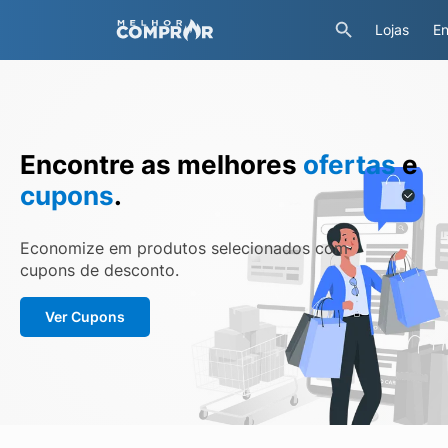
Lojas
En
Encontre as melhores
ofertas
e
cupons
.
Economize em produtos selecionados com
cupons de desconto.
Ver Cupons