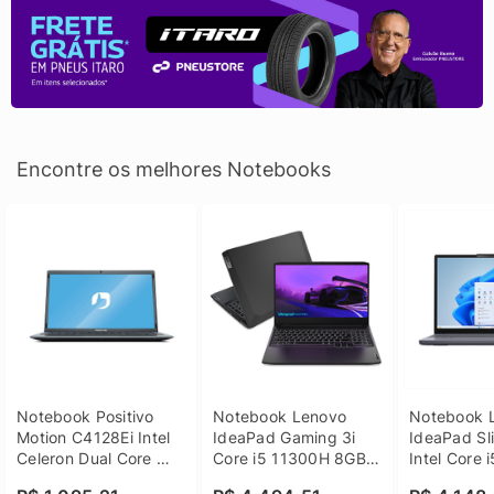
Encontre os melhores Notebooks
Notebook Positivo 
Notebook Lenovo 
Notebook L
Motion C4128Ei Intel 
IdeaPad Gaming 3i 
IdeaPad Sli
Celeron Dual Core 
Core i5 11300H 8GB 
Intel Core 
4GB SSD 128GB 
DDR4 512GB SSD 
8GB DDR5 