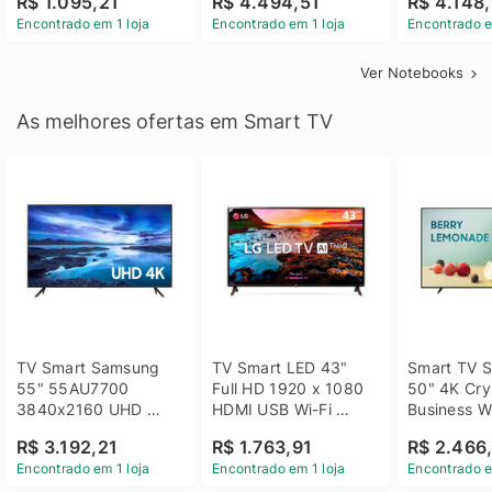
R$ 1.095,21
R$ 4.494,51
R$ 4.148,
Linux 14 - 3002181
GTX 1650 4GB 15.6 
SSD Win 1
Encontrado em 1 loja
Encontrado em 1 loja
Encontrado e
FHD Linux - Preto
Ver Notebooks
As melhores ofertas em Smart TV
TV Smart Samsung 
TV Smart LED 43" 
Smart TV S
55" 55AU7700 
Full HD 1920 x 1080 
50" 4K Crys
3840x2160 UHD 
HDMI USB Wi-Fi 
Business Wi
HDMI USB Wi-Fi 
Bluetooh 
BT 5.2 - 
R$ 3.192,21
R$ 1.763,91
R$ 2.466
Bluetooth
43LM631C0SB LG
LH50BEFH
Encontrado em 1 loja
Encontrado em 1 loja
Encontrado e