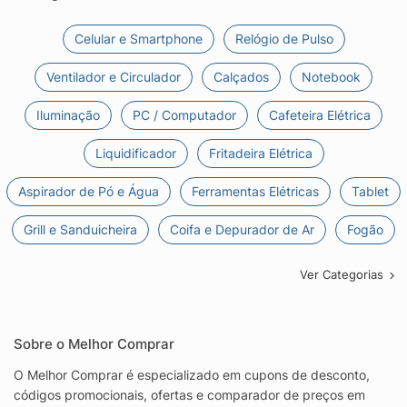
Celular e Smartphone
Relógio de Pulso
Ventilador e Circulador
Calçados
Notebook
Iluminação
PC / Computador
Cafeteira Elétrica
Liquidificador
Fritadeira Elétrica
Aspirador de Pó e Água
Ferramentas Elétricas
Tablet
Grill e Sanduicheira
Coifa e Depurador de Ar
Fogão
Ver Categorias
Sobre o Melhor Comprar
O Melhor Comprar é especializado em cupons de desconto,
códigos promocionais, ofertas e comparador de preços em