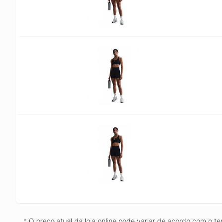
* O preço atual da loja online pode variar de acordo com o te