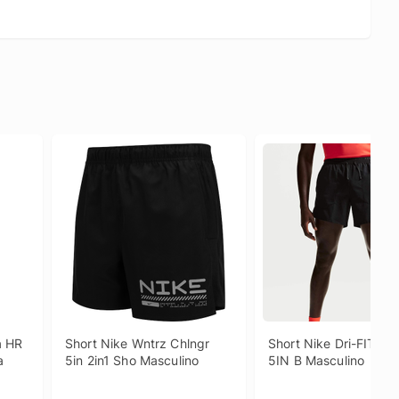
 HR 
Short Nike Wntrz Chlngr 
Short Nike Dri-FIT Stri
a
5in 2in1 Sho Masculino
5IN B Masculino