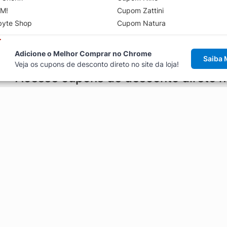
M!
Cupom Zattini
byte Shop
Cupom Natura
Adicione o Melhor Comprar no Chrome
Saiba 
Veja os cupons de desconto direto no site da loja!
Acesse cupons de desconto direto 
aviso de cupons antes de finalizar uma compra online, direto no ca
Explorar
ódigos promocionais, ofertas e
Artigos
Black Friday
Enviar Cupom