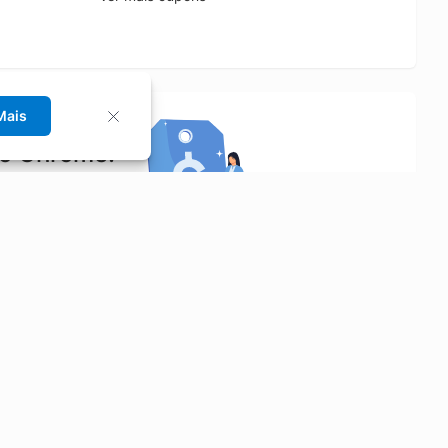
Mais
no Chrome!
rrinho de compras.
Saiba mais
Economizar
Siga-nos
Aluguel de Carros
Facebook
Categorias
Instagram
Cupons
Youtube