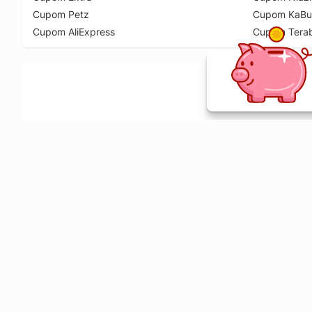
Cupom Petz
Cupom KaBu
Cupom AliExpress
Cupom Tera
Ative a extensão de descontos e receba 
Sobre o Melhor Comprar
O Melhor Comprar é especializado em cupons de desconto, c
comparador de preços em mais de 1900 lojas online.