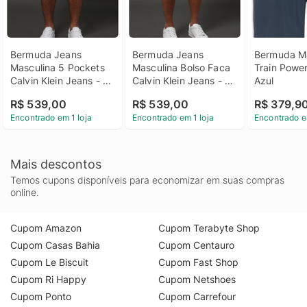
Bermuda Jeans 
Bermuda Jeans 
Bermuda Ma
Masculina 5 Pockets 
Masculina Bolso Faca 
Train Power
Calvin Klein Jeans - 
Calvin Klein Jeans - 
Azul
Azul Médio Bermuda 
Azul Médio Bermuda 
R$ 539,00
R$ 539,00
R$ 379,9
Jeans Masculina 5 
Jeans Masculina 
Encontrado em 1 loja
Encontrado em 1 loja
Encontrado e
Pockets Calvin Klein 
Bolso Faca Calvin 
Jeans Azul Médio 48
Klein Jeans Azul 
Médio 38
Mais descontos
Temos cupons disponíveis para economizar em suas compras
online.
Cupom Amazon
Cupom Terabyte Shop
Cupom Casas Bahia
Cupom Centauro
Cupom Le Biscuit
Cupom Fast Shop
Cupom Ri Happy
Cupom Netshoes
Cupom Ponto
Cupom Carrefour