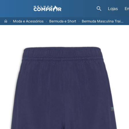
Lojas
En
Moda e Acessórios
Bermuda e Short
Bermuda Masculina Training 7 Side Men - Azul