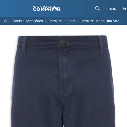
Lojas
En
Moda e Acessórios
Bermuda e Short
Bermuda Masculina Straight Panama - Azul