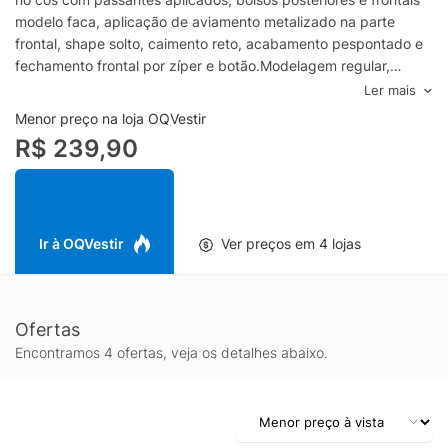
modelo faca, aplicação de aviamento metalizado na parte
frontal, shape solto, caimento reto, acabamento pespontado e
fechamento frontal por zíper e botão.Modelagem regular,
sugerimos o tamanho padrão.Composição: 98,5% Algodão 1,5%
Ler mais
ElastanoCor: AzulMarca: John John
Menor preço na loja OQVestir
R$ 239,90
Ir à OQVestir
Ver preços em 4 lojas
Ofertas
Encontramos 4 ofertas, veja os detalhes abaixo.