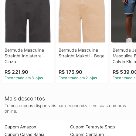
Bermuda Masculina 
Bermuda Masculina 
Bermuda Je
Straight Inglaterra - 
Straight Makoti - Bege
Masculina B
Cinza
Calvin Klein
Azul Médio
R$ 221,90
R$ 175,90
R$ 539,0
Jeans Mascu
Encontrado em 8 lojas
Encontrado em 2 lojas
Encontrado e
Bolso Faca 
Klein Jeans 
Médio 38
Mais descontos
Temos cupons disponíveis para economizar em suas compras
online.
Cupom Amazon
Cupom Terabyte Shop
Cupom Casas Bahia
Cupom Centauro