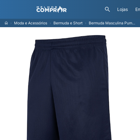
Lojas
En
Moda e Acessórios
Bermuda e Short
Bermuda Masculina Puma LS Performance Knit 10