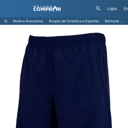
Lojas
En
Moda e Acessórios
Roupas de Ginástica e Esportes
Bermuda Masculina Nike Dri-Fit Challenger 72IN1