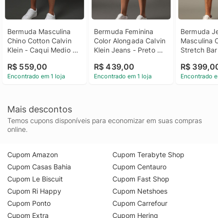
Bermuda Masculina 
Bermuda Feminina 
Bermuda Je
Chino Cotton Calvin 
Color Alongada Calvin 
Masculina 
Klein - Caqui Medio 
Klein Jeans - Preto 
Stretch Barr
Bermuda Masculina 
Bermuda Feminina 
Dobradas Ca
R$ 559,00
R$ 439,00
R$ 399,0
Chino Cotton Calvin 
Color Alongada Calvin 
Jeans - Azu
Encontrado em 1 loja
Encontrado em 1 loja
Encontrado e
Klein Caqui Medio 46
Klein Jeans Preto 36
Bermuda Je
Masculina 
Stretch Barr
Dobradas Ca
Mais descontos
Jeans Azul
Temos cupons disponíveis para economizar em suas compras
online.
Cupom Amazon
Cupom Terabyte Shop
Cupom Casas Bahia
Cupom Centauro
Cupom Le Biscuit
Cupom Fast Shop
Cupom Ri Happy
Cupom Netshoes
Cupom Ponto
Cupom Carrefour
Cupom Extra
Cupom Hering