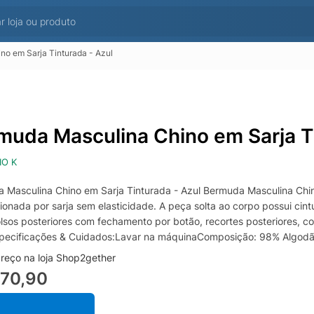
o em Sarja Tinturada - Azul
muda Masculina Chino em Sarja Ti
IO K
 Masculina Chino em Sarja Tinturada - Azul Bermuda Masculina Chin
ionada por sarja sem elasticidade. A peça solta ao corpo possui cin
olsos posteriores com fechamento por botão, recortes posteriores, c
specificações & Cuidados:Lavar na máquinaComposição: 98% Algodão
reço na loja Shop2gether
270,90