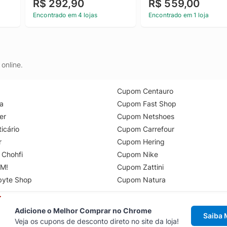
R$ 292,90
R$ 559,00
Caqui Medio 46
Encontrado em 4 lojas
Encontrado em 1 loja
online.
Cupom Centauro
a
Cupom Fast Shop
er
Cupom Netshoes
icário
Cupom Carrefour
r
Cupom Hering
 Chohfi
Cupom Nike
M!
Cupom Zattini
byte Shop
Cupom Natura
Adicione o Melhor Comprar no Chrome
Saiba 
Veja os cupons de desconto direto no site da loja!