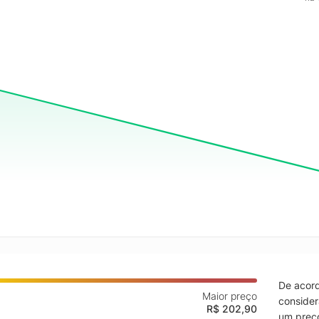
De acord
Maior preço
consider
R$ 202,90
um preço