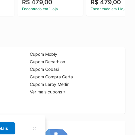
R$ 479,00
R$ 479,00
Calvin Klein Jeans Marrom 
Calvin Klein Jeans Ha
48
40
Encontrado em 1 loja
Encontrado em 1 loja
Cupom Mobly
Cupom Decathlon
Cupom Cobasi
Cupom Compra Certa
Cupom Leroy Merlin
Ver mais cupons »
Mais