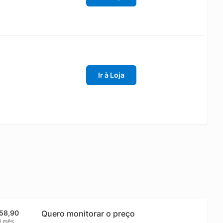
Ir à Loja
158,90
Quero monitorar o preço
1 mês