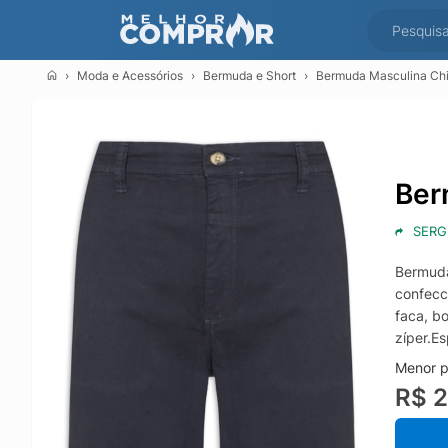
Moda e Acessórios
Bermuda e Short
Bermuda Masculina Chin
Ber
SERG
Bermuda
confecc
faca, b
zíper.E
Menor p
R$ 