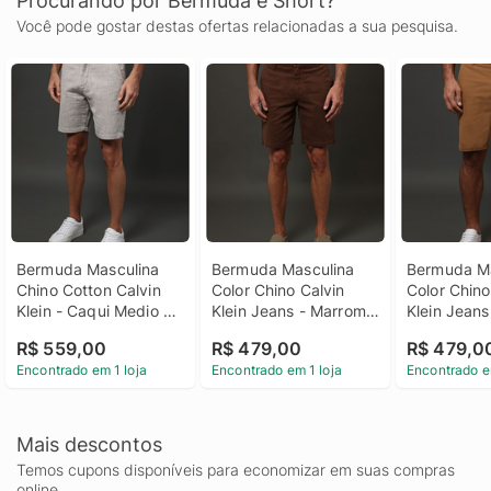
Procurando por Bermuda e Short?
Você pode gostar destas ofertas relacionadas a sua pesquisa.
Bermuda Masculina 
Bermuda Masculina 
Bermuda Ma
Chino Cotton Calvin 
Color Chino Calvin 
Color Chino 
Klein - Caqui Medio 
Klein Jeans - Marrom 
Klein Jeans
Bermuda Masculina 
Bermuda Masculina 
Bermuda Ma
R$ 559,00
R$ 479,00
R$ 479,0
Chino Cotton Calvin 
Color Chino Calvin 
Color Chino 
Encontrado em 1 loja
Encontrado em 1 loja
Encontrado e
Klein Caqui Medio 46
Klein Jeans Marrom 48
Klein Jean
Mais descontos
Temos cupons disponíveis para economizar em suas compras
online.