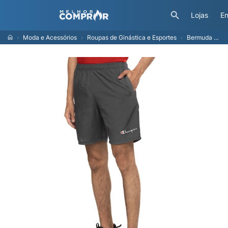
Lojas
En
Moda e Acessórios
Roupas de Ginástica e Esportes
Bermuda Masculina Champion Life Nylon Zorn