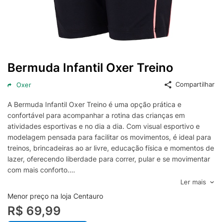
Bermuda Infantil Oxer Treino
Compartilhar
Oxer
A Bermuda Infantil Oxer Treino é uma opção prática e
confortável para acompanhar a rotina das crianças em
atividades esportivas e no dia a dia. Com visual esportivo e
modelagem pensada para facilitar os movimentos, é ideal para
treinos, brincadeiras ao ar livre, educação física e momentos de
lazer, oferecendo liberdade para correr, pular e se movimentar
com mais conforto.
Versátil e fácil de combinar com camisetas, regatas e tênis, a
Ler mais
bermuda infantil Oxer ajuda a compor looks esportivos para
Menor preço na loja Centauro
diferentes ocasiões. Uma escolha funcional para quem busca
R$ 69,99
uma bermuda de treino infantil com ajuste confortável e estilo,