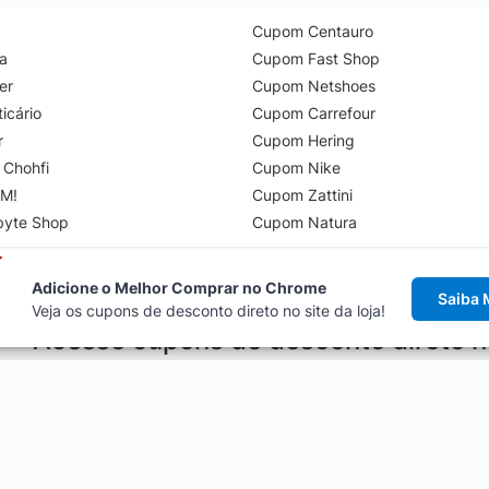
Cupom Centauro
a
Cupom Fast Shop
er
Cupom Netshoes
icário
Cupom Carrefour
r
Cupom Hering
 Chohfi
Cupom Nike
M!
Cupom Zattini
byte Shop
Cupom Natura
Adicione o Melhor Comprar no Chrome
Saiba 
Veja os cupons de desconto direto no site da loja!
Acesse cupons de desconto direto 
aviso de cupons antes de finalizar uma compra online, direto no ca