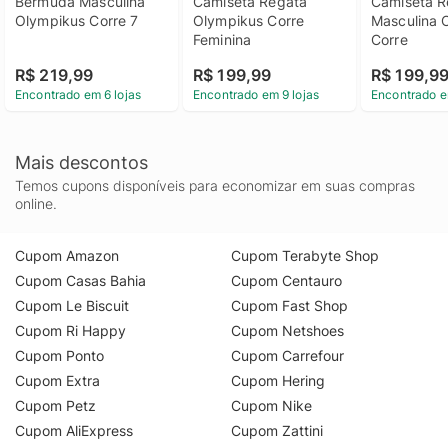
Bermuda Masculina 
Camiseta Regata 
Camiseta R
Olympikus Corre 7
Olympikus Corre 
Masculina 
Feminina
Corre
R$ 219,99
R$ 199,99
R$ 199,9
Encontrado em 6 lojas
Encontrado em 9 lojas
Encontrado e
Mais descontos
Temos cupons disponíveis para economizar em suas compras
online.
Cupom Amazon
Cupom Terabyte Shop
Cupom Casas Bahia
Cupom Centauro
Cupom Le Biscuit
Cupom Fast Shop
Cupom Ri Happy
Cupom Netshoes
Cupom Ponto
Cupom Carrefour
Cupom Extra
Cupom Hering
Cupom Petz
Cupom Nike
Cupom AliExpress
Cupom Zattini