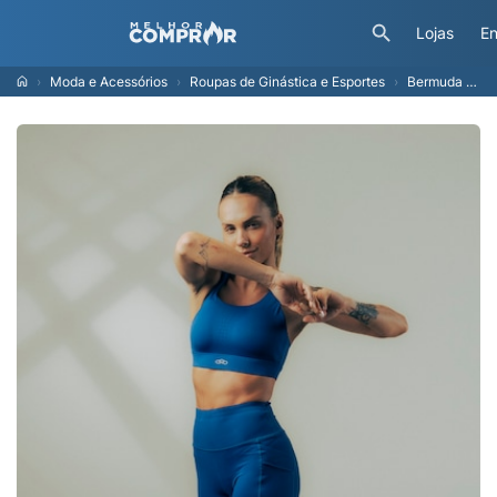
Lojas
En
Moda e Acessórios
Roupas de Ginástica e Esportes
Bermuda Feminina Olympikus Corre com Bolso