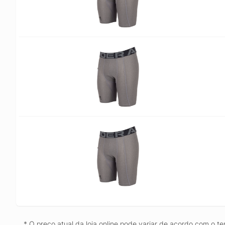
* O preço atual da loja online pode variar de acordo com o te