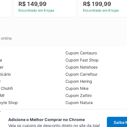
R$ 149,99
R$ 199,99
Encontrado em 6 lojas
Encontrado em 6 lojas
online.
Cupom Centauro
a
Cupom Fast Shop
er
Cupom Netshoes
icário
Cupom Carrefour
r
Cupom Hering
 Chohfi
Cupom Nike
M!
Cupom Zattini
byte Shop
Cupom Natura
Adicione o Melhor Comprar no Chrome
Saiba 
Veja os cupons de desconto direto no site da loja!