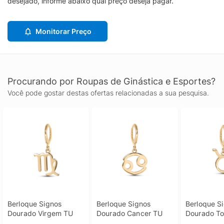
desejado, informe abaixo qual preço deseja pagar.
Monitorar Preço
Procurando por Roupas de Ginástica e Esportes?
Você pode gostar destas ofertas relacionadas a sua pesquisa.
Berloque Signos 
Berloque Signos 
Berloque Si
Dourado Virgem TU
Dourado Cancer TU
Dourado To