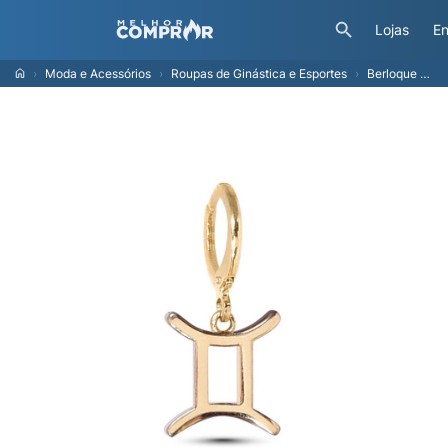
Lojas
En
Moda e Acessórios
Roupas de Ginástica e Esportes
Berloque Signos Dourado Gemeos TU