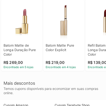
Batom Matte de 
Batom Matte Pure 
Refil Batom
Longa Duração Pure 
Color Explicit
Longa Dura
Color
Color
R$ 269,00
R$ 219,00
R$ 139,0
Encontrado em 5 lojas
Encontrado em 4 lojas
Encontrado e
Mais descontos
Temos cupons disponíveis para economizar em suas compras
online.
Cupom Amazon
Cupom Terabyte Shop