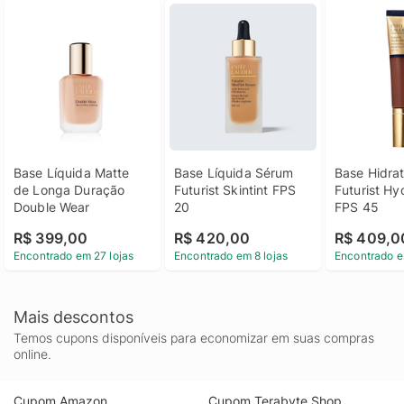
Base Líquida Matte 
Base Líquida Sérum 
Base Hidrat
de Longa Duração 
Futurist Skintint FPS 
Futurist Hy
Double Wear
20
FPS 45
R$ 399,00
R$ 420,00
R$ 409,0
Encontrado em 27 lojas
Encontrado em 8 lojas
Encontrado e
Mais descontos
Temos cupons disponíveis para economizar em suas compras
online.
Cupom Amazon
Cupom Terabyte Shop