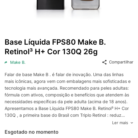
Base Líquida FPS80 Make B.
Retinol³ H+ Cor 130Q 26g
Compartilhar
Make B.
Falar de base Make B . é falar de inovação. Uma das linhas
mais icônicas, agora vem com embalagens mais sofisticadas e
tecnologia mais avançada. Recomendado para peles adultas:
fórmula com ativos, composição e benefícios que atendem às
necessidades específicas da pele adulta (acima de 18 anos).
Apresentamos a Base Líquida FPS80 Make B. Retinol³ H+ Cor
130Q , a primeira base do Brasil com Triplo Retinol : reduz
linhas e rugas profundas e aumenta a produção de colágeno**
Ler mais
, tudo com a mesma fórmula e acabamento que você já
Esgotado no momento
conhece. Como encontrar a base ideal para o meu tom de