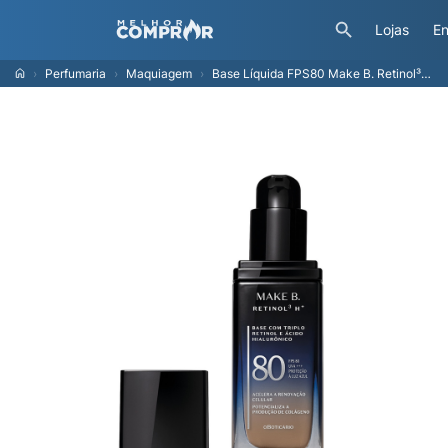
Lojas
En
Perfumaria
Maquiagem
Base Líquida FPS80 Make B. Retinol³ H+ Cor 130Q 26g