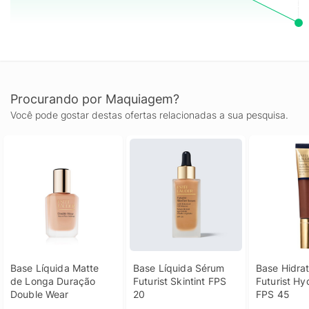
de testes in vitro em modelo de pele 3D, realizados
individualmente, atingindo percentuais variáveis de 60% a 80%
conforme especificado em cada produto.
Procurando por Maquiagem?
Você pode gostar destas ofertas relacionadas a sua pesquisa.
Base Líquida Matte 
Base Líquida Sérum 
Base Hidrat
de Longa Duração 
Futurist Skintint FPS 
Futurist Hy
Double Wear
20
FPS 45