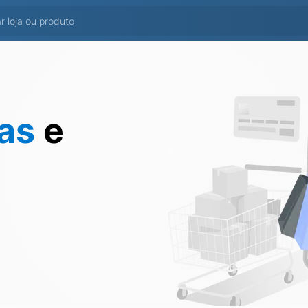
tas
e