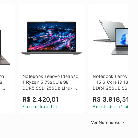
on 
Notebook Lenovo Ideapad 
Notebook Lenovo Ide
B 
1 Ryzen 5 7520U 8GB 
1 15.6 Core i3 1315U
 
DDR5 SSD 256GB Linux - 
DDR4 256GB SSD FH
inza
82X5S00100
Windows 11 Home Ci
R$ 2.420,01
R$ 3.918,51
Encontrado em 1 loja
Encontrado em 1 loja
Ver Notebooks