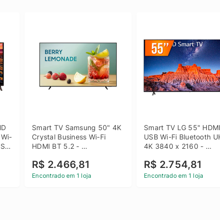
D 
Smart TV Samsung 50" 4K 
Smart TV LG 55" HDMI
 Wi-
Crystal Business Wi-Fi 
USB Wi-Fi Bluetooth U
SB 
HDMI BT 5.2 - 
4K 3840 x 2160 - 
LH50BEFH4GGXZD
55UQ801C0SB
R$ 2.466,81
R$ 2.754,81
Encontrado em 1 loja
Encontrado em 1 loja