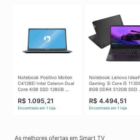
Notebook Positivo Motion 
Notebook Lenovo IdeaP
C4128Ei Intel Celeron Dual 
Gaming 3i Core i5 1130
Core 4GB SSD 128GB 
8GB DDR4 512GB SSD 
Linux 14 - 3002181
GTX 1650 4GB 15.6 FHD
R$ 1.095,21
R$ 4.494,51
Linux - Preto
Encontrado em 1 loja
Encontrado em 1 loja
As melhores ofertas em Smart TV