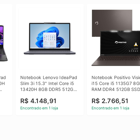
ad 
Notebook Lenovo IdeaPad 
Notebook Positivo Visi
0H 
Slim 3i 15.3" Intel Core i5 
i15 Core i5 1135G7 8G
13420H 8GB DDR5 512GB 
RAM DDR4 512GB SSD
 
SSD Win 11 Home
15.6 Full HD Linux - C
R$ 4.148,91
R$ 2.766,51
Encontrado em 1 loja
Encontrado em 1 loja